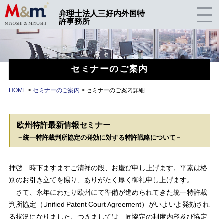
弁理士法人三好内外国特
許事務所
セミナーのご案内
HOME
>
セミナーのご案内
> セミナーのご案内詳細
欧州特許最新情報セミナー
－統一特許裁判所協定の発効に対する特許戦略について－
拝啓 時下ますますご清祥の段、お慶び申し上げます。平素は格
別のお引き立てを賜り、ありがたく厚く御礼申し上げます。
さて、永年にわたり欧州にて準備が進められてきた統一特許裁
判所協定（Unified Patent Court Agreement）がいよいよ発効され
る状況になりました。つきましては、同協定の制度内容及び協定