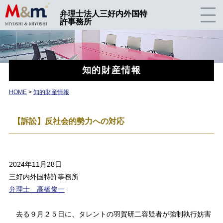
弁理士法人三好内外国特
許事務所
知的財産情報
HOME
>
知的財産情報
【訴訟】反社会的勢力への対応
2024年11月28日
三好内外国特許事務所
弁理士 高橋俊一
去る９月２５日に、タレントの羽賀研二容疑者が強制執行妨害