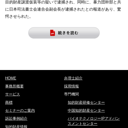
目的財産譲渡仮装等の疑いで逮捕され、同時に、暴力団幹部と共
に日本司法書士会連合会副会長が逮捕されたとの報道があり、驚
愕させられた。
HOME
弁理士紹介
事務所概要
採用情報
サービス
専門機関
商標
知的財産研修センター
セミナーのご案内
中国知的財産センター
訴訟事例紹介
バイオテクノロジーIPアドバン
スメントセンター
知的財産情報