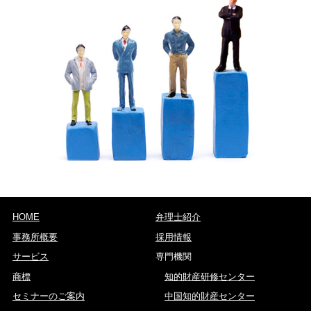
HOME
弁理士紹介
事務所概要
採用情報
サービス
専門機関
商標
知的財産研修センター
セミナーのご案内
中国知的財産センター