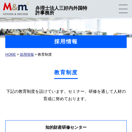
弁理士法人三好内外国特
許事務所
採用情報
HOME
>
採用情報
> 教育制度
教育制度
下記の教育制度を設けています。セミナー、研修を通して人材の
育成に努めております。
知的財産研修
センター